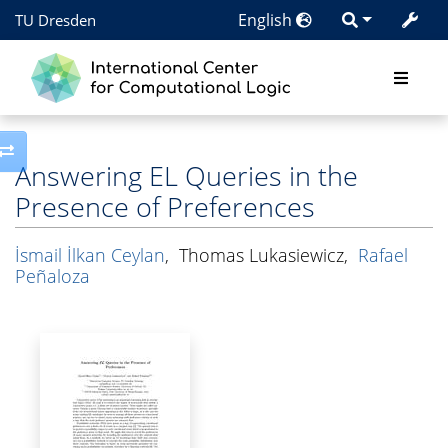
English
TU Dresden
Toggle side column
Answering EL Queries in the
Presence of Preferences
İsmail İlkan Ceylan
,
Thomas Lukasiewicz
,
Rafael
Peñaloza