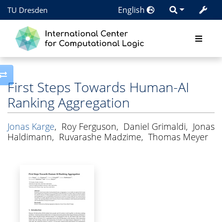
English
TU Dresden
Toggle side column
First Steps Towards Human-AI
Ranking Aggregation
Jonas Karge
,
Roy Ferguson
,
Daniel Grimaldi
,
Jonas
Haldimann
,
Ruvarashe Madzime
,
Thomas Meyer