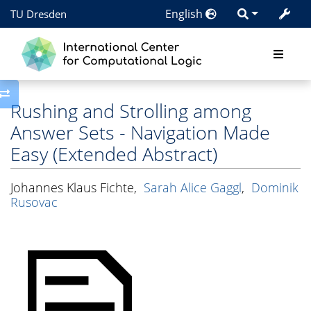
English
TU Dresden
Toggle side column
Rushing and Strolling among
Answer Sets - Navigation Made
Easy (Extended Abstract)
Johannes Klaus Fichte
,
Sarah Alice Gaggl
,
Dominik
Rusovac