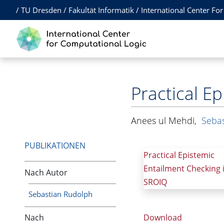
/
TU Dresden
/
Fakultät Informatik
/
International Center Fo
Practical E
Anees ul Mehdi
,
Seba
PUBLIKATIONEN
Practical Epistemic
Entailment Checking 
Nach Autor
SROIQ
Sebastian Rudolph
Nach
Download