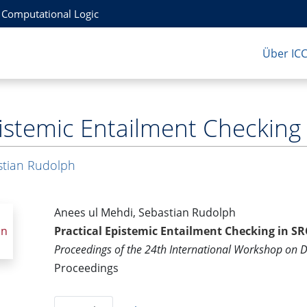
r Computational Logic
Über IC
pistemic Entailment Checking
stian Rudolph
Anees ul Mehdi, Sebastian Rudolph
in
Practical Epistemic Entailment Checking in S
Proceedings of the 24th International Workshop on D
Proceedings