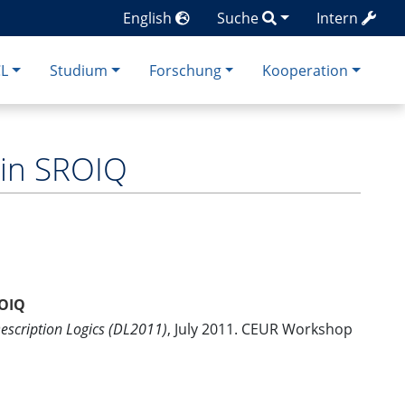
English
Suche
Intern
CL
Studium
Forschung
Kooperation
 in SROIQ
ROIQ
escription Logics (DL2011)
, July 2011. CEUR Workshop