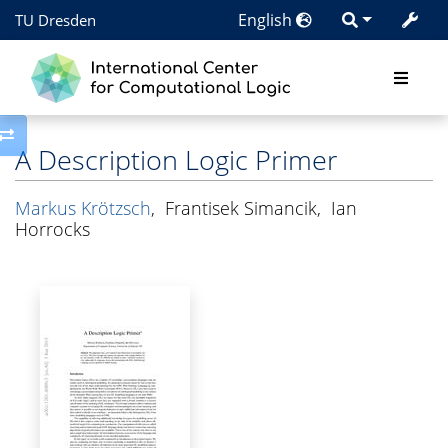
English
TU Dresden
Toggle side column
A Description Logic Primer
Markus Krötzsch
,
Frantisek Simancik
,
Ian
Horrocks