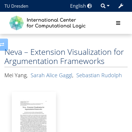
English
TU Dresden
Toggle side column
Neva – Extension Visualization for
Argumentation Frameworks
Mei Yang
,
Sarah Alice Gaggl
,
Sebastian Rudolph